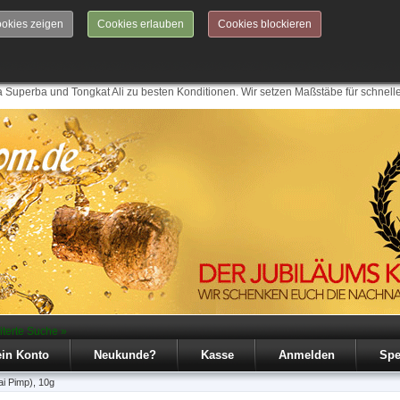
okies zeigen
Cookies erlauben
Cookies blockieren
 Superba und Tongkat Ali zu besten Konditionen. Wir setzen Maßstäbe für schnell
iterte Suche »
in Konto
Neukunde?
Kasse
Anmelden
Spe
i Pimp), 10g