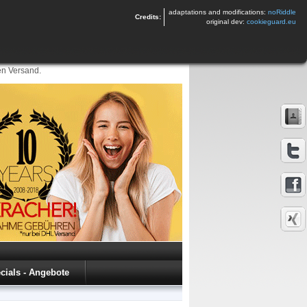
adaptations and modifications:
noRiddle
Credits:
original dev:
cookieguard.eu
en Versand.
cials - Angebote