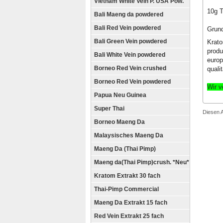
Vietnam White Vein P. USA Pow.
10g T
Bali Maeng da powdered
Bali Red Vein powdered
Grund
Bali Green Vein powdered
Krato
produ
Bali White Vein powdered
europ
Borneo Red Vein crushed
quali
Borneo Red Vein powdered
Wir v
Papua Neu Guinea
Super Thai
Diesen A
Borneo Maeng Da
Malaysisches Maeng Da
Maeng Da (Thai Pimp)
Maeng da(Thai Pimp)crush. *Neu*
Kratom Extrakt 30 fach
Thai-Pimp Commercial
Maeng Da Extrakt 15 fach
Red Vein Extrakt 25 fach