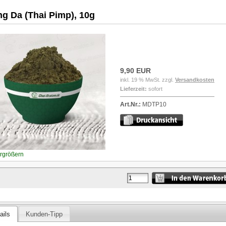
g Da (Thai Pimp), 10g
9,90 EUR
inkl. 19 % MwSt. zzgl.
Versandkosten
Lieferzeit:
sofort
Art.Nr.:
MDTP10
ergrößern
ails
Kunden-Tipp