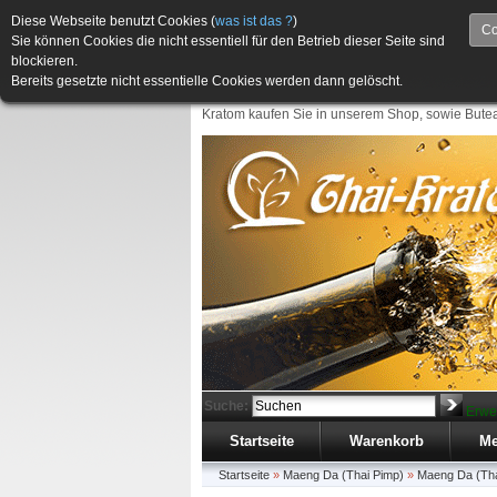
Diese Webseite benutzt Cookies (
was ist das ?
)
Co
Sie können Cookies die nicht essentiell für den Betrieb dieser Seite sind
blockieren.
Bereits gesetzte nicht essentielle Cookies werden dann gelöscht.
Kratom kaufen Sie in unserem Shop, sowie Butea
Suche:
Erwe
Startseite
Warenkorb
Me
Startseite
»
Maeng Da (Thai Pimp)
»
Maeng Da (Tha