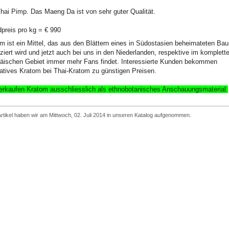
hai Pimp. Das Maeng Da ist von sehr guter Qualität.
preis pro kg = € 990
m ist ein Mittel, das aus den Blättern eines in Südostasien beheimateten Ba
ziert wird und jetzt auch bei uns in den Niederlanden, respektive im komplett
äischen Gebiet immer mehr Fans findet. Interessierte Kunden bekommen
tatives Kratom bei Thai-Kratom zu günstigen Preisen.
erkaufen Kratom ausschliesslich
als ethnobotanisches Anschauungsmaterial
.
rtikel haben wir am Mittwoch, 02. Juli 2014 in unseren Katalog aufgenommen.