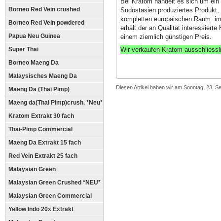
Bei Kratom handelt es sich um ein
Borneo Red Vein crushed
Südostasien produziertes Produkt, 
kompletten europäischen Raum imm
Borneo Red Vein powdered
erhält der an Qualität interessiert
Papua Neu Guinea
einem ziemlich günstigen Preis.
Wir verkaufen Kratom ausschliessl
Super Thai
Borneo Maeng Da
Malaysisches Maeng Da
Diesen Artikel haben wir am Sonntag, 23. 
Maeng Da (Thai Pimp)
Maeng da(Thai Pimp)crush. *Neu*
Kratom Extrakt 30 fach
Thai-Pimp Commercial
Maeng Da Extrakt 15 fach
Red Vein Extrakt 25 fach
Malaysian Green
Malaysian Green Crushed *NEU*
Malaysian Green Commercial
Yellow Indo 20x Extrakt