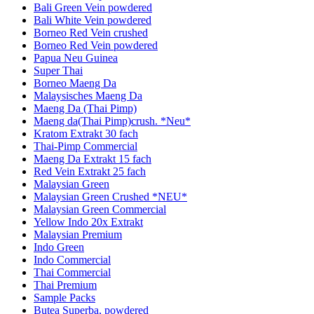
Bali Green Vein powdered
Bali White Vein powdered
Borneo Red Vein crushed
Borneo Red Vein powdered
Papua Neu Guinea
Super Thai
Borneo Maeng Da
Malaysisches Maeng Da
Maeng Da (Thai Pimp)
Maeng da(Thai Pimp)crush. *Neu*
Kratom Extrakt 30 fach
Thai-Pimp Commercial
Maeng Da Extrakt 15 fach
Red Vein Extrakt 25 fach
Malaysian Green
Malaysian Green Crushed *NEU*
Malaysian Green Commercial
Yellow Indo 20x Extrakt
Malaysian Premium
Indo Green
Indo Commercial
Thai Commercial
Thai Premium
Sample Packs
Butea Superba, powdered