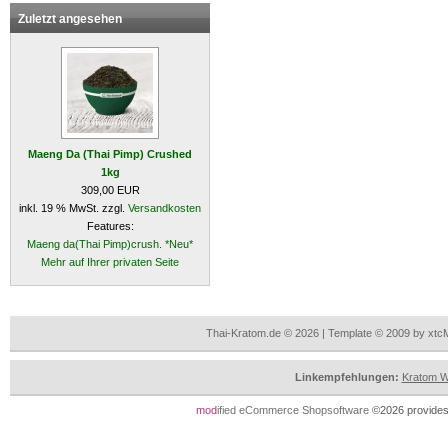
Zuletzt angesehen
Maeng Da (Thai Pimp) Crushed
1kg
309,00 EUR
inkl. 19 % MwSt. zzgl.
Versandkosten
Features:
Maeng da(Thai Pimp)crush. *Neu*
Mehr auf Ihrer privaten Seite
Thai-Kratom.de © 2026 | Template © 2009 by xtc
Linkempfehlungen:
Kratom Wi
mod
ified eCommerce Shopsoftware
©2026 provides 