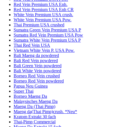
Red Vein Premium USA Enh.
Red Vein Premium USA Enh CR
White Vein Premium USA crush.
White Vein Premium USA Pow.
Thai Premium USA crushed
Sumatra Green Vein Premium USA P
Sumatra Red Vein Premium USA Pow
Sumatra White Vein Premium USA P
Thai Red Vein USA
Vietnam White Vein P. USA Pow.
Bali Maeng da powdered
Bali Red Vein powdered
Bali Green Vein powdered
Bali White Vein powdered
Borneo Red Vein crushed
Borneo Red Vein powdered
Papua Neu Guinea
Super Thai
Borneo Maeng Da
Malaysisches Maeng Da
Maeng Da (Thai Pimp)
Maeng da(Thai Pimp)crush. *Neu*
Kratom Extrakt 30 fach
Thai-Pimp Commercial
Maeng Da Extrakt 15 fach