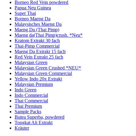
Borneo Red Vein powdered
Papua Neu Guinea
Super Thai
Borneo Maeng Da
Malaysisches Maeng Da
Maeng Da (Thai Pimp)
Maeng da(Thai Pimp)crush. *Neu*
Kratom Extrakt 30 fach
Thai-Pimp Commercial
Maeng Da Extrakt 15 fach
Red Vein Extrakt 25 fach
Malaysian Green
Malaysian Green Crushed *NEU*
Malaysian Green Commercial
Yellow Indo 20x Extrakt
Malaysian Premium
Indo Green
Indo Commercial
Thai Commercial
Thai Premium
Sample Packs
Butea Superba, powdered
Tongkat Ali Extrakt
Kräuter