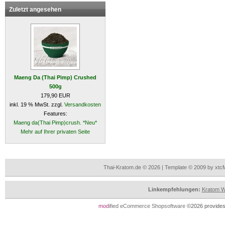
Zuletzt angesehen
Maeng Da (Thai Pimp) Crushed
500g
179,90 EUR
inkl. 19 % MwSt. zzgl.
Versandkosten
Features:
Maeng da(Thai Pimp)crush. *Neu*
Mehr auf Ihrer privaten Seite
Thai-Kratom.de © 2026 | Template © 2009 by xtc
Linkempfehlungen:
Kratom Wi
mod
ified eCommerce Shopsoftware
©2026 provides 