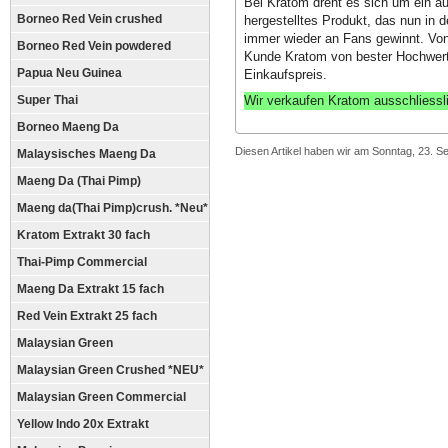
Bei Kratom dreht es sich um ein a
Borneo Red Vein crushed
hergestelltes Produkt, das nun in 
immer wieder an Fans gewinnt. Von 
Borneo Red Vein powdered
Kunde Kratom von bester Hochwerti
Papua Neu Guinea
Einkaufspreis.
Wir verkaufen Kratom ausschliessl
Super Thai
Borneo Maeng Da
Diesen Artikel haben wir am Sonntag, 23. 
Malaysisches Maeng Da
Maeng Da (Thai Pimp)
Maeng da(Thai Pimp)crush. *Neu*
Kratom Extrakt 30 fach
Thai-Pimp Commercial
Maeng Da Extrakt 15 fach
Red Vein Extrakt 25 fach
Malaysian Green
Malaysian Green Crushed *NEU*
Malaysian Green Commercial
Yellow Indo 20x Extrakt