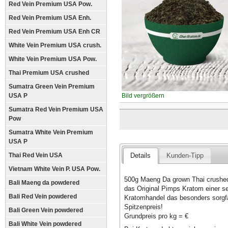
Red Vein Premium USA Pow.
Red Vein Premium USA Enh.
Red Vein Premium USA Enh CR
White Vein Premium USA crush.
White Vein Premium USA Pow.
Thai Premium USA crushed
Sumatra Green Vein Premium
USA P
Bild vergrößern
Sumatra Red Vein Premium USA
Pow
Sumatra White Vein Premium
USA P
Thai Red Vein USA
Details
Kunden-Tipp
Vietnam White Vein P. USA Pow.
500g Maeng Da grown Thai crushed 
Bali Maeng da powdered
das Original Pimps Kratom einer s
Bali Red Vein powdered
Kratomhandel das besonders sorgfäl
Spitzenpreis!
Bali Green Vein powdered
Grundpreis pro kg = €
Bali White Vein powdered