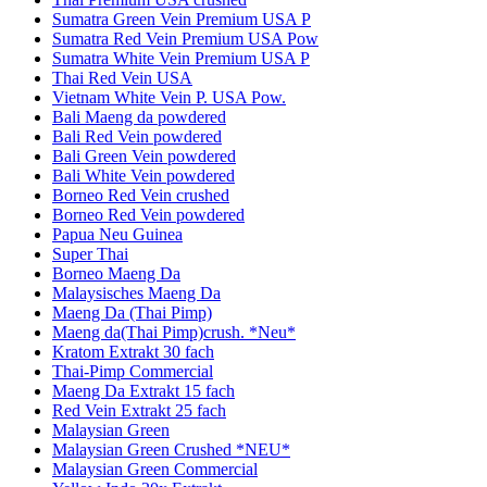
Sumatra Green Vein Premium USA P
Sumatra Red Vein Premium USA Pow
Sumatra White Vein Premium USA P
Thai Red Vein USA
Vietnam White Vein P. USA Pow.
Bali Maeng da powdered
Bali Red Vein powdered
Bali Green Vein powdered
Bali White Vein powdered
Borneo Red Vein crushed
Borneo Red Vein powdered
Papua Neu Guinea
Super Thai
Borneo Maeng Da
Malaysisches Maeng Da
Maeng Da (Thai Pimp)
Maeng da(Thai Pimp)crush. *Neu*
Kratom Extrakt 30 fach
Thai-Pimp Commercial
Maeng Da Extrakt 15 fach
Red Vein Extrakt 25 fach
Malaysian Green
Malaysian Green Crushed *NEU*
Malaysian Green Commercial