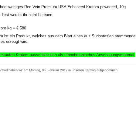
l hochwertiges Red Vein Premium USA Enhanced Kratom powdered, 10g
 Test werdet ihr nicht bereuen.
 pro kg = € 580
m ist ein Produkt, welches aus dem Blatt eines aus Südostasien stammende
s erzeugt wird.
erkaufen Kratom ausschliesslich
als ethnobotanisches Anschauungsmaterial
.
Artikel haben wir am Montag, 06. Februar 2012 in unseren Katalog aufgenommen.