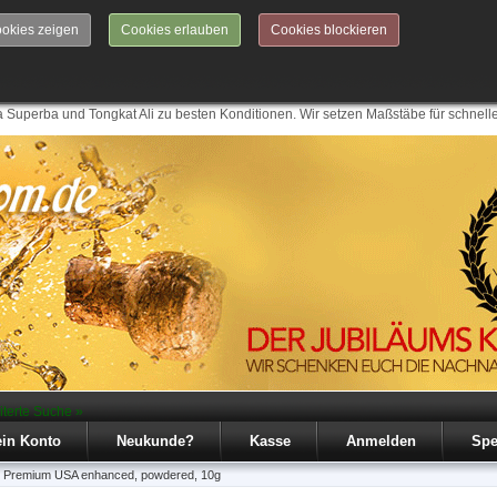
okies zeigen
Cookies erlauben
Cookies blockieren
 Superba und Tongkat Ali zu besten Konditionen. Wir setzen Maßstäbe für schnell
iterte Suche »
in Konto
Neukunde?
Kasse
Anmelden
Spe
n Premium USA enhanced, powdered, 10g