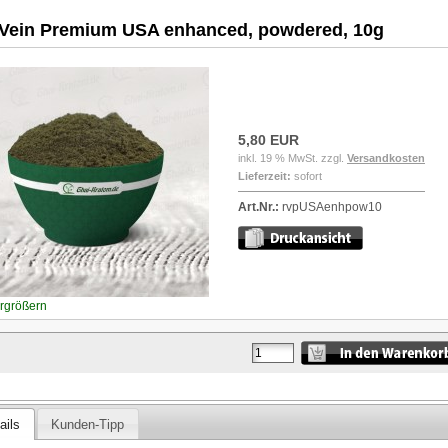
Vein Premium USA enhanced, powdered, 10g
5,80 EUR
inkl. 19 % MwSt. zzgl.
Versandkosten
Lieferzeit:
sofort
Art.Nr.:
rvpUSAenhpow10
ergrößern
ails
Kunden-Tipp