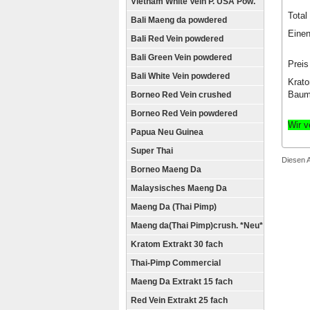
Vietnam White Vein P. USA Pow.
Tota
Bali Maeng da powdered
Einen
Bali Red Vein powdered
Bali Green Vein powdered
Preis
Bali White Vein powdered
Krato
Baume
Borneo Red Vein crushed
Borneo Red Vein powdered
Wir v
Papua Neu Guinea
Super Thai
Diesen 
Borneo Maeng Da
Malaysisches Maeng Da
Maeng Da (Thai Pimp)
Maeng da(Thai Pimp)crush. *Neu*
Kratom Extrakt 30 fach
Thai-Pimp Commercial
Maeng Da Extrakt 15 fach
Red Vein Extrakt 25 fach