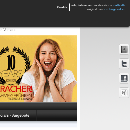
adaptations and modifications:
noRiddle
Credits:
original dev:
cookieguard.eu
en Versand.
cials - Angebote