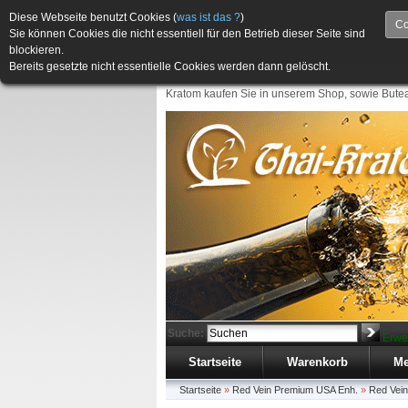
Diese Webseite benutzt Cookies (
was ist das ?
)
Co
Sie können Cookies die nicht essentiell für den Betrieb dieser Seite sind
blockieren.
Bereits gesetzte nicht essentielle Cookies werden dann gelöscht.
Kratom kaufen Sie in unserem Shop, sowie Butea
Suche:
Erwe
Startseite
Warenkorb
Me
Startseite
»
Red Vein Premium USA Enh.
»
Red Vei