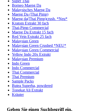
Super Thai
Borneo Maeng Da
Malaysisches Maeng Da
Maeng Da (Thai Pimp)
Maeng da(Thai Pimp)crush. *Neu*
Kratom Extrakt 30 fach
Thai-Pimp Commercial
Maeng Da Extrakt 15 fach
Red Vein Extrakt 25 fach
Malaysian Green
Malaysian Green Crushed *NEU*
Malaysian Green Commercial
Yellow Indo 20x Extrakt
Malaysian Premium
Indo Green
Indo Commercial
Thai Commercial
Thai Premium
Sample Packs
Butea Superba, powdered
Tongkat Ali Extrakt
Kräuter
Geben Sie einen Suchbegriff ein.