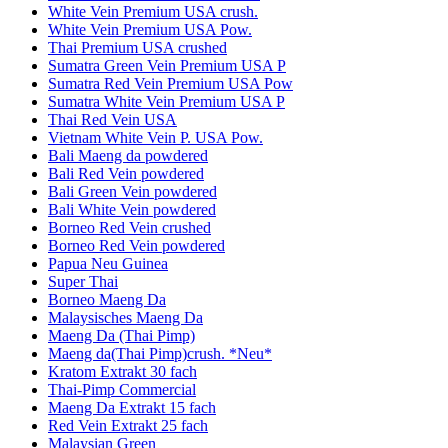
White Vein Premium USA crush.
White Vein Premium USA Pow.
Thai Premium USA crushed
Sumatra Green Vein Premium USA P
Sumatra Red Vein Premium USA Pow
Sumatra White Vein Premium USA P
Thai Red Vein USA
Vietnam White Vein P. USA Pow.
Bali Maeng da powdered
Bali Red Vein powdered
Bali Green Vein powdered
Bali White Vein powdered
Borneo Red Vein crushed
Borneo Red Vein powdered
Papua Neu Guinea
Super Thai
Borneo Maeng Da
Malaysisches Maeng Da
Maeng Da (Thai Pimp)
Maeng da(Thai Pimp)crush. *Neu*
Kratom Extrakt 30 fach
Thai-Pimp Commercial
Maeng Da Extrakt 15 fach
Red Vein Extrakt 25 fach
Malaysian Green