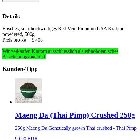
Details
Frisches, sehr hochwertiges Red Vein Premium USA Kratom
powdered, 500g
Preis pro kg = € 408
Wir verkaufen Kratom ausschliesslich
als ethnobotanisches
Anschauungsmaterial
.
Kunden-Tipp
Maeng Da (Thai Pimp) Crushed 250g
250g Maeng Da Genetically grown Thai crushed - Thai Pimp
99,90 EUR