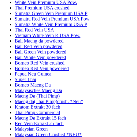
White Vein Premium USA Pow.
Thai Premium USA crushed
Sumatra Green Vein Premium USA P
Sumatra Red Vein Premium USA Pow
Sumatra White Vein Premium USA P
Thai Red Vein USA
Vietnam White Vein P. USA Pow.
Bali Maeng da powdered
Bali Red Vein powdered
Bali Green Vein powdered
Bali White Vein powdered
Borneo Red Vein crushed
Borneo Red Vein powdered
Papua Neu Guinea
Super Thai
Borneo Maeng Da
Malaysisches Maeng Da
Maeng Da (Thai Pimp)
Maeng da(Thai Pimp)crush. *Neu*
Kratom Extrakt 30 fach
Thai-Pimp Commercial
Maeng Da Extrakt 15 fach
Red Vein Extrakt 25 fach
Malaysian Green
Malaysian Green Crushed *NEU*