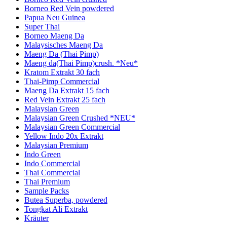
Borneo Red Vein powdered
Papua Neu Guinea
Super Thai
Borneo Maeng Da
Malaysisches Maeng Da
Maeng Da (Thai Pimp)
Maeng da(Thai Pimp)crush. *Neu*
Kratom Extrakt 30 fach
Thai-Pimp Commercial
Maeng Da Extrakt 15 fach
Red Vein Extrakt 25 fach
Malaysian Green
Malaysian Green Crushed *NEU*
Malaysian Green Commercial
Yellow Indo 20x Extrakt
Malaysian Premium
Indo Green
Indo Commercial
Thai Commercial
Thai Premium
Sample Packs
Butea Superba, powdered
Tongkat Ali Extrakt
Kräuter