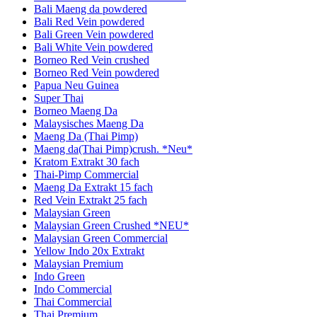
Bali Maeng da powdered
Bali Red Vein powdered
Bali Green Vein powdered
Bali White Vein powdered
Borneo Red Vein crushed
Borneo Red Vein powdered
Papua Neu Guinea
Super Thai
Borneo Maeng Da
Malaysisches Maeng Da
Maeng Da (Thai Pimp)
Maeng da(Thai Pimp)crush. *Neu*
Kratom Extrakt 30 fach
Thai-Pimp Commercial
Maeng Da Extrakt 15 fach
Red Vein Extrakt 25 fach
Malaysian Green
Malaysian Green Crushed *NEU*
Malaysian Green Commercial
Yellow Indo 20x Extrakt
Malaysian Premium
Indo Green
Indo Commercial
Thai Commercial
Thai Premium