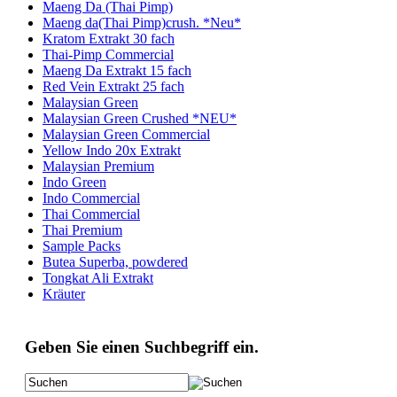
Maeng Da (Thai Pimp)
Maeng da(Thai Pimp)crush. *Neu*
Kratom Extrakt 30 fach
Thai-Pimp Commercial
Maeng Da Extrakt 15 fach
Red Vein Extrakt 25 fach
Malaysian Green
Malaysian Green Crushed *NEU*
Malaysian Green Commercial
Yellow Indo 20x Extrakt
Malaysian Premium
Indo Green
Indo Commercial
Thai Commercial
Thai Premium
Sample Packs
Butea Superba, powdered
Tongkat Ali Extrakt
Kräuter
Geben Sie einen Suchbegriff ein.