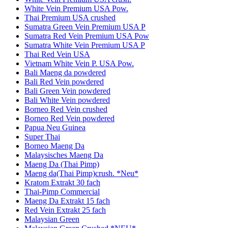
White Vein Premium USA Pow.
Thai Premium USA crushed
Sumatra Green Vein Premium USA P
Sumatra Red Vein Premium USA Pow
Sumatra White Vein Premium USA P
Thai Red Vein USA
Vietnam White Vein P. USA Pow.
Bali Maeng da powdered
Bali Red Vein powdered
Bali Green Vein powdered
Bali White Vein powdered
Borneo Red Vein crushed
Borneo Red Vein powdered
Papua Neu Guinea
Super Thai
Borneo Maeng Da
Malaysisches Maeng Da
Maeng Da (Thai Pimp)
Maeng da(Thai Pimp)crush. *Neu*
Kratom Extrakt 30 fach
Thai-Pimp Commercial
Maeng Da Extrakt 15 fach
Red Vein Extrakt 25 fach
Malaysian Green