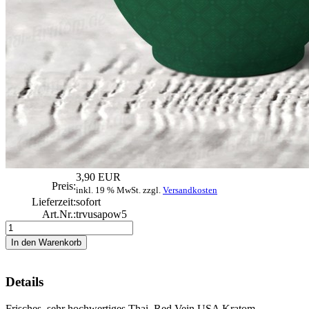
3,90 EUR
Preis:
inkl. 19 % MwSt. zzgl.
Versandkosten
Lieferzeit:
sofort
Art.Nr.:
trvusapow5
Details
Frisches, sehr hochwertiges Thai Red Vein USA Kratom