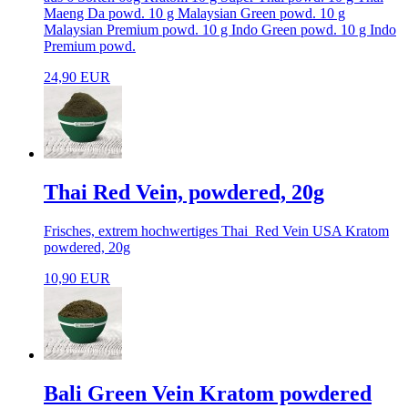
Maeng Da powd. 10 g Malaysian Green powd. 10 g
Malaysian Premium powd. 10 g Indo Green powd. 10 g Indo
Premium powd.
24,90 EUR
Thai Red Vein, powdered, 20g
Frisches, extrem hochwertiges Thai Red Vein USA Kratom
powdered, 20g
10,90 EUR
Bali Green Vein Kratom powdered