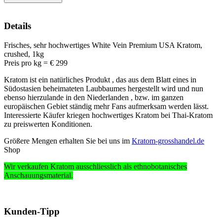
Details
Frisches, sehr hochwertiges White Vein Premium USA Kratom,
crushed, 1kg
Preis pro kg = € 299
Kratom ist ein natürliches Produkt , das aus dem Blatt eines in
Südostasien beheimateten Laubbaumes hergestellt wird und nun
ebenso hierzulande in den Niederlanden , bzw. im ganzen
europäischen Gebiet ständig mehr Fans aufmerksam werden lässt.
Interessierte Käufer kriegen hochwertiges Kratom bei Thai-Kratom
zu preiswerten Konditionen.
Größere Mengen erhalten Sie bei uns im
Kratom-grosshandel.de
Shop
Wir verkaufen Kratom ausschliesslich
als ethnobotanisches
Anschauungsmaterial
.
Kunden-Tipp