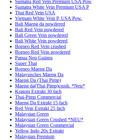
Sumatra Red Vein Premium USA Pow
Sumatra White Vein Premium USA P
Thai Red Vein USA
Vietnam White Vein P. USA Pow.
Bali Maeng da powdered
Bali Red Vein powdered
Bali Green Vein powdered
Bali White Vein powdered
Borneo Red Vein crushed
Borneo Red Vein powdered
Papua Neu Guinea
Super Thai
Borneo Maeng Da
Malaysisches Maeng Da
Maeng Da (Thai Pimp)
Maeng da(Thai Pimp)crush. *Neu*
Kratom Extrakt 30 fach
Thai-Pimp Commercial
Maeng Da Extrakt 15 fach
Red Vein Extrakt 25 fach
Malaysian Green
Malaysian Green Crushed *NEU*
Malaysian Green Commercial
Yellow Indo 20x Extrakt
Malaysian Premium