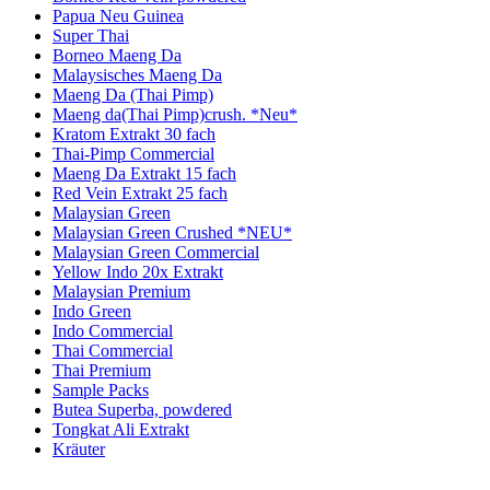
Papua Neu Guinea
Super Thai
Borneo Maeng Da
Malaysisches Maeng Da
Maeng Da (Thai Pimp)
Maeng da(Thai Pimp)crush. *Neu*
Kratom Extrakt 30 fach
Thai-Pimp Commercial
Maeng Da Extrakt 15 fach
Red Vein Extrakt 25 fach
Malaysian Green
Malaysian Green Crushed *NEU*
Malaysian Green Commercial
Yellow Indo 20x Extrakt
Malaysian Premium
Indo Green
Indo Commercial
Thai Commercial
Thai Premium
Sample Packs
Butea Superba, powdered
Tongkat Ali Extrakt
Kräuter