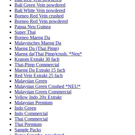
Bali Green Vein powdered
Bali White Vein powdered
Borneo Red Vein crushed
Borneo Red Vein powdered
Papua Neu Guinea
Super Thai
Borneo Maeng Da
Malaysisches Maeng Da
Maeng Da (Thai Pimp)
Maeng da(Thai Pimp)crush. *Neu*
Kratom Extrakt 30 fach
Thai-Pimp Commercial
Maeng Da Extrakt 15 fach
Red Vein Extrakt 25 fach
Malaysian Green
Malaysian Green Crushed *NEU*
Malaysian Green Commercial
Yellow Indo 20x Extrakt
Malaysian Premium
Indo Green
Indo Commercial
Thai Commercial
Thai Premium
Sample Packs