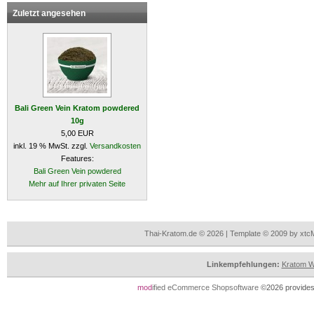
Zuletzt angesehen
Bali Green Vein Kratom powdered
10g
5,00 EUR
inkl. 19 % MwSt. zzgl.
Versandkosten
Features:
Bali Green Vein powdered
Mehr auf Ihrer privaten Seite
Thai-Kratom.de © 2026 | Template © 2009 by xtc
Linkempfehlungen:
Kratom Wi
mod
ified eCommerce Shopsoftware
©2026 provides 