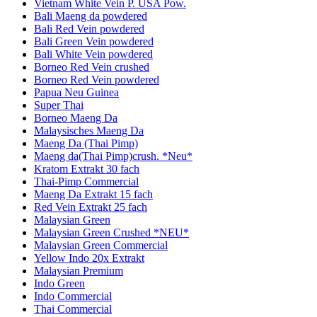
Vietnam White Vein P. USA Pow.
Bali Maeng da powdered
Bali Red Vein powdered
Bali Green Vein powdered
Bali White Vein powdered
Borneo Red Vein crushed
Borneo Red Vein powdered
Papua Neu Guinea
Super Thai
Borneo Maeng Da
Malaysisches Maeng Da
Maeng Da (Thai Pimp)
Maeng da(Thai Pimp)crush. *Neu*
Kratom Extrakt 30 fach
Thai-Pimp Commercial
Maeng Da Extrakt 15 fach
Red Vein Extrakt 25 fach
Malaysian Green
Malaysian Green Crushed *NEU*
Malaysian Green Commercial
Yellow Indo 20x Extrakt
Malaysian Premium
Indo Green
Indo Commercial
Thai Commercial