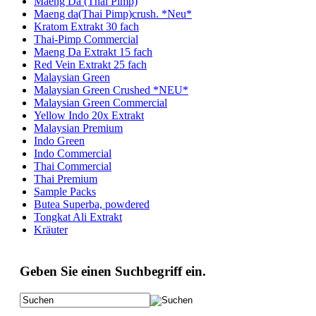
Maeng Da (Thai Pimp)
Maeng da(Thai Pimp)crush. *Neu*
Kratom Extrakt 30 fach
Thai-Pimp Commercial
Maeng Da Extrakt 15 fach
Red Vein Extrakt 25 fach
Malaysian Green
Malaysian Green Crushed *NEU*
Malaysian Green Commercial
Yellow Indo 20x Extrakt
Malaysian Premium
Indo Green
Indo Commercial
Thai Commercial
Thai Premium
Sample Packs
Butea Superba, powdered
Tongkat Ali Extrakt
Kräuter
Geben Sie einen Suchbegriff ein.