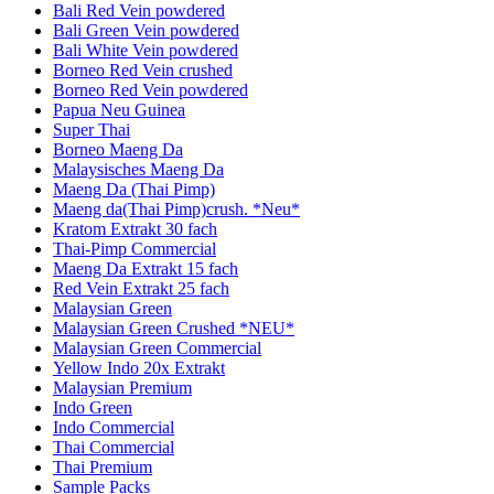
Bali Red Vein powdered
Bali Green Vein powdered
Bali White Vein powdered
Borneo Red Vein crushed
Borneo Red Vein powdered
Papua Neu Guinea
Super Thai
Borneo Maeng Da
Malaysisches Maeng Da
Maeng Da (Thai Pimp)
Maeng da(Thai Pimp)crush. *Neu*
Kratom Extrakt 30 fach
Thai-Pimp Commercial
Maeng Da Extrakt 15 fach
Red Vein Extrakt 25 fach
Malaysian Green
Malaysian Green Crushed *NEU*
Malaysian Green Commercial
Yellow Indo 20x Extrakt
Malaysian Premium
Indo Green
Indo Commercial
Thai Commercial
Thai Premium
Sample Packs