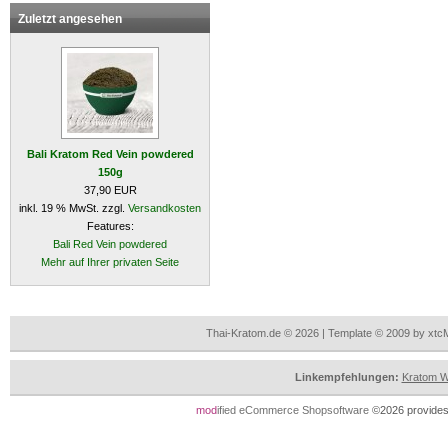
Zuletzt angesehen
Bali Kratom Red Vein powdered
150g
37,90 EUR
inkl. 19 % MwSt. zzgl.
Versandkosten
Features:
Bali Red Vein powdered
Mehr auf Ihrer privaten Seite
Thai-Kratom.de © 2026 | Template © 2009 by xtc
Linkempfehlungen:
Kratom Wi
mod
ified eCommerce Shopsoftware
©2026 provides 