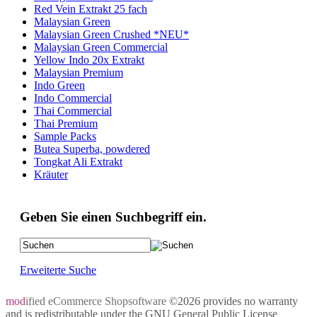
Red Vein Extrakt 25 fach
Malaysian Green
Malaysian Green Crushed *NEU*
Malaysian Green Commercial
Yellow Indo 20x Extrakt
Malaysian Premium
Indo Green
Indo Commercial
Thai Commercial
Thai Premium
Sample Packs
Butea Superba, powdered
Tongkat Ali Extrakt
Kräuter
Geben Sie einen Suchbegriff ein.
Erweiterte Suche
mod
ified eCommerce Shopsoftware
©2026 provides no warranty
and is redistributable under the
GNU General Public License