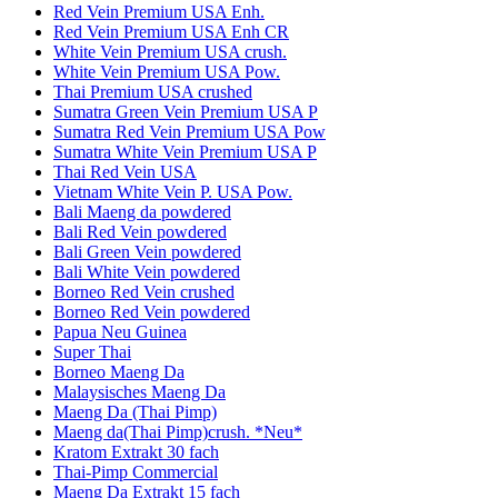
Red Vein Premium USA Enh.
Red Vein Premium USA Enh CR
White Vein Premium USA crush.
White Vein Premium USA Pow.
Thai Premium USA crushed
Sumatra Green Vein Premium USA P
Sumatra Red Vein Premium USA Pow
Sumatra White Vein Premium USA P
Thai Red Vein USA
Vietnam White Vein P. USA Pow.
Bali Maeng da powdered
Bali Red Vein powdered
Bali Green Vein powdered
Bali White Vein powdered
Borneo Red Vein crushed
Borneo Red Vein powdered
Papua Neu Guinea
Super Thai
Borneo Maeng Da
Malaysisches Maeng Da
Maeng Da (Thai Pimp)
Maeng da(Thai Pimp)crush. *Neu*
Kratom Extrakt 30 fach
Thai-Pimp Commercial
Maeng Da Extrakt 15 fach