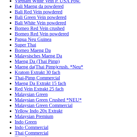
Vietnam White Vein P. USA Pow.
Bali Maeng da powdered
Bali Red Vein powdered
Bali Green Vein powdered
Bali White Vein powdered
Borneo Red Vein crushed
Borneo Red Vein powdered
Papua Neu Guinea
Super Thai
Borneo Maeng Da
Malaysisches Maeng Da
Maeng Da (Thai Pimp)
Maeng da(Thai Pimp)crush. *Neu*
Kratom Extrakt 30 fach
Thai-Pimp Commercial
Maeng Da Extrakt 15 fach
Red Vein Extrakt 25 fach
Malaysian Green
Malaysian Green Crushed *NEU*
Malaysian Green Commercial
Yellow Indo 20x Extrakt
Malaysian Premium
Indo Green
Indo Commercial
Thai Commercial