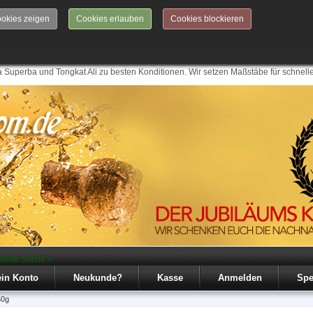
okies zeigen
Cookies erlauben
Cookies blockieren
 Superba und Tongkat Ali zu besten Konditionen. Wir setzen Maßstäbe für schnell
iterte Suche »
in Konto
Neukunde?
Kasse
Anmelden
Spe
50g