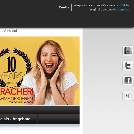
adaptations and modifications:
noRiddle
Credits:
original dev:
cookieguard.eu
en Versand.
cials - Angebote