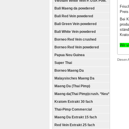
Vietnam White Vein P. USA Pow.
Frisc
Bali Maeng da powdered
Preis
Bali Red Vein powdered
Bei K
Bali Green Vein powdered
produ
ständ
Bali White Vein powdered
Krato
Borneo Red Vein crushed
Wir v
Borneo Red Vein powdered
Papua Neu Guinea
Diesen A
Super Thai
Borneo Maeng Da
Malaysisches Maeng Da
Maeng Da (Thai Pimp)
Maeng da(Thai Pimp)crush. *Neu*
Kratom Extrakt 30 fach
Thai-Pimp Commercial
Maeng Da Extrakt 15 fach
Red Vein Extrakt 25 fach