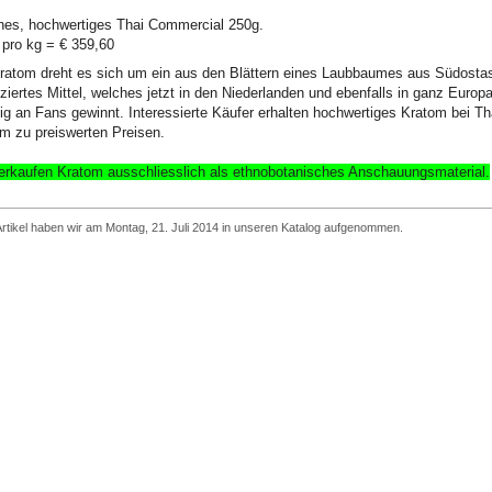
hes, hochwertiges Thai Commercial 250g.
 pro k
g =
€
359,60
ratom dreht es sich um ein aus den Blättern eines Laubbaumes aus Südosta
ziertes Mittel, welches jetzt in den Niederlanden und ebenfalls in ganz Europ
ig an Fans gewinnt. Interessierte Käufer erhalten hochwertiges Kratom bei Th
m zu preiswerten Preisen.
erkaufen Kratom ausschliesslich
als ethnobotanisches Anschauungsmaterial
.
rtikel haben wir am Montag, 21. Juli 2014 in unseren Katalog aufgenommen.