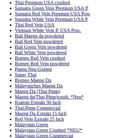
Thai Premium USA crushed
Sumatra Green Vein Premium USA P
Sumatra Red Vein Premium USA Pow
Sumatra White Vein Premium USA P
Thai Red Vein USA
Vietnam White Vein P. USA Pow.
Bali Maeng da powdered
Bali Red Vein powdered
Bali Green Vein powdered
Bali White Vein powdered
Borneo Red Vein crushed
Borneo Red Vein powdered
Papua Neu Guinea
Super Thai
Borneo Maeng Da
Malaysisches Maeng Da
Maeng Da (Thai Pimp)
Maeng da(Thai Pimp)crush. *Neu*
Kratom Extrakt 30 fach
Thai-Pimp Commercial
Maeng Da Extrakt 15 fach
Red Vein Extrakt 25 fach
Malaysian Green
Malaysian Green Crushed *NEU*
Malaysian Green Commercial