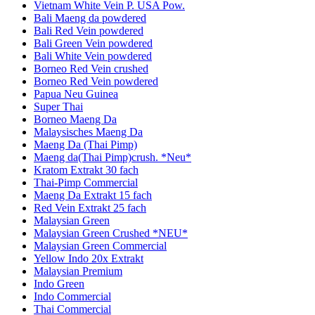
Vietnam White Vein P. USA Pow.
Bali Maeng da powdered
Bali Red Vein powdered
Bali Green Vein powdered
Bali White Vein powdered
Borneo Red Vein crushed
Borneo Red Vein powdered
Papua Neu Guinea
Super Thai
Borneo Maeng Da
Malaysisches Maeng Da
Maeng Da (Thai Pimp)
Maeng da(Thai Pimp)crush. *Neu*
Kratom Extrakt 30 fach
Thai-Pimp Commercial
Maeng Da Extrakt 15 fach
Red Vein Extrakt 25 fach
Malaysian Green
Malaysian Green Crushed *NEU*
Malaysian Green Commercial
Yellow Indo 20x Extrakt
Malaysian Premium
Indo Green
Indo Commercial
Thai Commercial