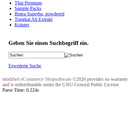
Thai Premium
Sample Packs
Butea Superba, powdered
Tongkat Ali Extrakt
Kräuter
Geben Sie einen Suchbegriff ein.
Erweiterte Suche
mod
ified eCommerce Shopsoftware
©2026 provides no warranty
and is redistributable under the
GNU General Public License
Parse Time: 0.224s