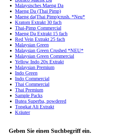
Malaysisches Maeng Da
Maeng Da (Thai Pimp)
Maeng da(Thai Pimp)crush. *Neu*
Kratom Extrakt 30 fach
Thai-Pimp Commercial
Maeng Da Extrakt 15 fach
Red Vein Extrakt 25 fach
Malaysian Green
Malaysian Green Crushed *NEU*
Malaysian Green Commercial
Yellow Indo 20x Extrakt
Malaysian Premium
Indo Green
Indo Commercial
Thai Commercial
Thai Premium
Sample Packs
Butea Superba, powdered
Tongkat Ali Extrakt
Kräuter
Geben Sie einen Suchbegriff ein.