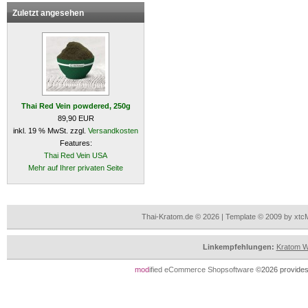
Zuletzt angesehen
Thai Red Vein powdered, 250g
89,90 EUR
inkl. 19 % MwSt. zzgl.
Versandkosten
Features:
Thai Red Vein USA
Mehr auf Ihrer privaten Seite
Thai-Kratom.de © 2026 | Template © 2009 by xtc
Linkempfehlungen:
Kratom Wi
mod
ified eCommerce Shopsoftware
©2026 provides 