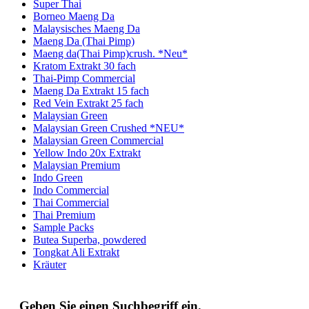
Super Thai
Borneo Maeng Da
Malaysisches Maeng Da
Maeng Da (Thai Pimp)
Maeng da(Thai Pimp)crush. *Neu*
Kratom Extrakt 30 fach
Thai-Pimp Commercial
Maeng Da Extrakt 15 fach
Red Vein Extrakt 25 fach
Malaysian Green
Malaysian Green Crushed *NEU*
Malaysian Green Commercial
Yellow Indo 20x Extrakt
Malaysian Premium
Indo Green
Indo Commercial
Thai Commercial
Thai Premium
Sample Packs
Butea Superba, powdered
Tongkat Ali Extrakt
Kräuter
Geben Sie einen Suchbegriff ein.