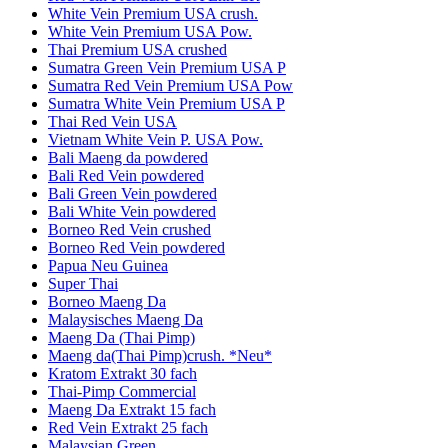
White Vein Premium USA crush.
White Vein Premium USA Pow.
Thai Premium USA crushed
Sumatra Green Vein Premium USA P
Sumatra Red Vein Premium USA Pow
Sumatra White Vein Premium USA P
Thai Red Vein USA
Vietnam White Vein P. USA Pow.
Bali Maeng da powdered
Bali Red Vein powdered
Bali Green Vein powdered
Bali White Vein powdered
Borneo Red Vein crushed
Borneo Red Vein powdered
Papua Neu Guinea
Super Thai
Borneo Maeng Da
Malaysisches Maeng Da
Maeng Da (Thai Pimp)
Maeng da(Thai Pimp)crush. *Neu*
Kratom Extrakt 30 fach
Thai-Pimp Commercial
Maeng Da Extrakt 15 fach
Red Vein Extrakt 25 fach
Malaysian Green