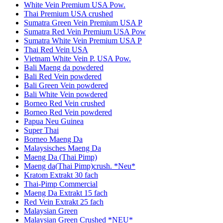
White Vein Premium USA Pow.
Thai Premium USA crushed
Sumatra Green Vein Premium USA P
Sumatra Red Vein Premium USA Pow
Sumatra White Vein Premium USA P
Thai Red Vein USA
Vietnam White Vein P. USA Pow.
Bali Maeng da powdered
Bali Red Vein powdered
Bali Green Vein powdered
Bali White Vein powdered
Borneo Red Vein crushed
Borneo Red Vein powdered
Papua Neu Guinea
Super Thai
Borneo Maeng Da
Malaysisches Maeng Da
Maeng Da (Thai Pimp)
Maeng da(Thai Pimp)crush. *Neu*
Kratom Extrakt 30 fach
Thai-Pimp Commercial
Maeng Da Extrakt 15 fach
Red Vein Extrakt 25 fach
Malaysian Green
Malaysian Green Crushed *NEU*