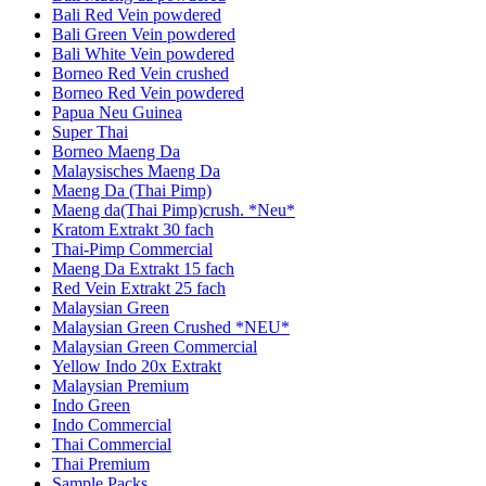
Bali Red Vein powdered
Bali Green Vein powdered
Bali White Vein powdered
Borneo Red Vein crushed
Borneo Red Vein powdered
Papua Neu Guinea
Super Thai
Borneo Maeng Da
Malaysisches Maeng Da
Maeng Da (Thai Pimp)
Maeng da(Thai Pimp)crush. *Neu*
Kratom Extrakt 30 fach
Thai-Pimp Commercial
Maeng Da Extrakt 15 fach
Red Vein Extrakt 25 fach
Malaysian Green
Malaysian Green Crushed *NEU*
Malaysian Green Commercial
Yellow Indo 20x Extrakt
Malaysian Premium
Indo Green
Indo Commercial
Thai Commercial
Thai Premium
Sample Packs