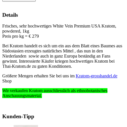
Details
Frisches, sehr hochwertiges White Vein Premium USA Kratom,
powdered, 1kg
Preis pro kg = € 279
Bei Kratom handelt es sich um ein aus dem Blatt eines Baumes aus
Südostasien erzeugtes natürliches Mittel , das nun in den
Niederlanden sowie auch in ganz Europa beständig an Fans
gewinnt. Interessierte Käufer kriegen hochwertiges Kratom bei
Thai-Kratom.de zu guten Konditionen.
Größere Mengen erhalten Sie bei uns im
Kratom-grosshandel.de
Shop
Wir verkaufen Kratom ausschliesslich
als ethnobotanisches
Anschauungsmaterial
.
Kunden-Tipp